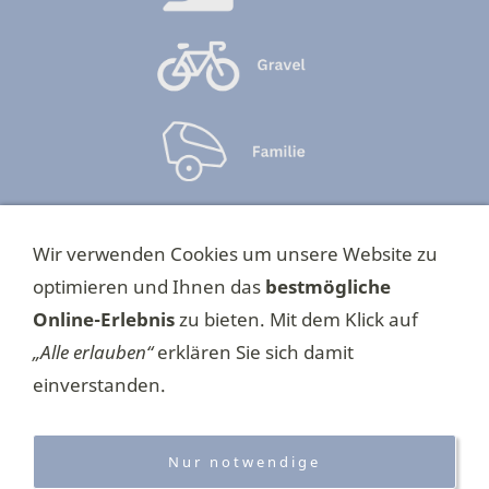
►
Impressum
Wir verwenden Cookies um unsere Website zu
►
Datenschutzerklärung
optimieren und Ihnen das
bestmögliche
►
E-Mail schreiben
Online-Erlebnis
zu bieten. Mit dem Klick auf
►
Cookies
„Alle erlauben“
erklären Sie sich damit
einverstanden.
►
Bildquellen
►
Anfahrt
Nur notwendige